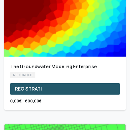
del
prodotto
The Groundwater Modeling Enterprise
RECORDED
REGISTRATI
Questo
Fascia
0,00
€
-
600,00
€
prodotto
di
ha
prezzo:
da
più
0,00€