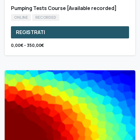
Pumping Tests Course [Available recorded]
ONLINE
RECORDED
REGISTRATI
Questo
Fascia
0,00
€
-
350,00
€
prodotto
di
ha
prezzo:
da
più
0,00€
varianti.
a
Le
350,00€
opzioni
possono
essere
scelte
nella
pagina