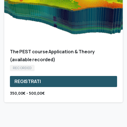
The PEST course Application & Theory
(available recorded)
RECORDED
REGISTRATI
Questo
Fascia
350,00
€
-
500,00
€
prodotto
di
ha
prezzo:
da
più
350,00€
varianti.
a