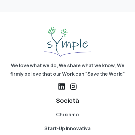
Le
500,00€
opzioni
possono
essere
scelte
nella
pagina
del
We love what we do, We share what we know, We
prodotto
firmly believe that our Work can “Save the World”
Società
Chi siamo
Start-Up Innovativa